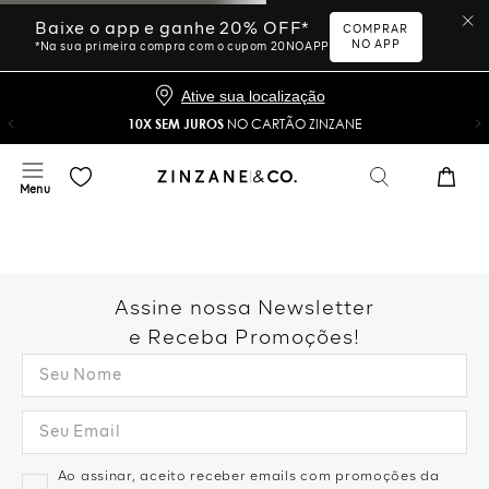
Baixe o app e ganhe 20% OFF*
COMPRAR
NO APP
*Na sua primeira compra com o cupom 20NOAPP
Ative sua localização
10X SEM JUROS
NO CARTÃO ZINZANE
Assine nossa Newsletter
e Receba Promoções!
Ao assinar, aceito receber emails com promoções da