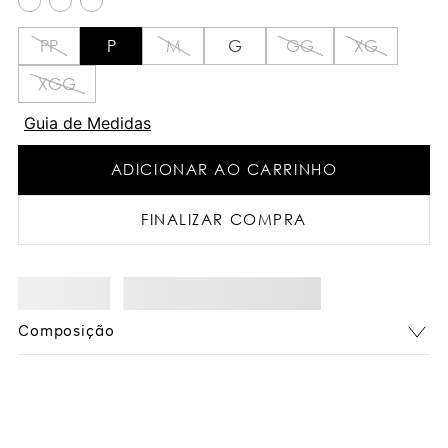
PP
P
M
G
GG
XG
XGG
Guia de Medidas
ADICIONAR AO CARRINHO
FINALIZAR COMPRA
Composição