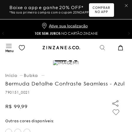
Baixe o app e ganhe 20% OFF*
COMPRAR
NO APP
*Na sua primeira compra com o cupom 20NOAPP
Ative sua localização
10X SEM JUROS
NO CARTÃO ZINZANE
Bubka
Bermuda Detalhe Contraste Seamless - Azul
790151_0021
R$
99
,
99