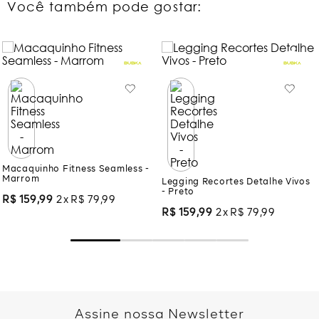
Você também pode gostar:
Macaquinho Fitness Seamless -
Legging Recortes Detalhe Vivos
Marrom
- Preto
R$
159
,
99
2
R$
79
,
99
R$
159
,
99
2
R$
79
,
99