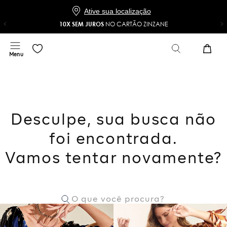
Baixe o app e ganhe 20% OFF*
COMPRAR
NO APP
*Na sua primeira compra com o cupom 20NOAPP
Ative sua localização
10X SEM JUROS
NO CARTÃO ZINZANE
Desculpe, sua busca não
foi encontrada.
Vamos tentar novamente?