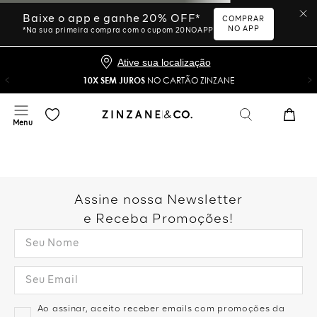
Ative sua localização
10X SEM JUROS
NO CARTÃO ZINZANE
Desculpe, sua busca não
foi encontrada.
Vamos tentar novamente?