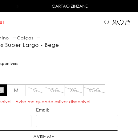
CARTÃO ZINZANE
6X SEM JUROS
NO CARTÃO DE CRÉDITO
UI
nino
Calças
s Super Largo - Bege
M
G
GG
XG
XGG