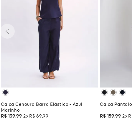
PP
P
M
G
GG
PP
P
XG
XGG
XG
XG
ADICIONAR À SACOLA
ADI
Calça Cenoura Barra Elástico - Azul
Calça Pantalo
Marinho
R$
139
,
99
2
R$
69
,
99
R$
159
,
99
2
R