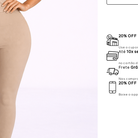
20% OFF
Use o cupo
Até
10x s
no cartão d
Frete
Grá
Nas compra
20% OFF
Baixe o ap