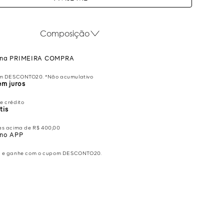
Composição
na PRIMEIRA COMPRA
m DESCONTO20. *Não acumulativo
em juros
e crédito
tis
s acima de R$ 400,00
no APP
p e ganhe com o cupom DESCONTO20.