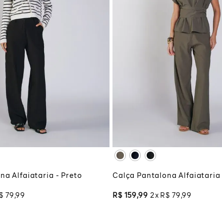
M
G
GG
PP
P
M
G
XG
XGG
CIONAR À SACOLA
ADICIONAR À SA
na Alfaiataria - Preto
Calça Pantalona Alfaiataria
$
79
,
99
R$
159
,
99
2
R$
79
,
99