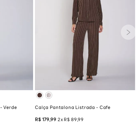
G
GG
PP
P
M
G
GG
XG
XGG
COLA
ADICIONAR À SACOLA
 - Verde
Calça Pantalona Listrada - Cafe
R$
179
,
99
2
R$
89
,
99