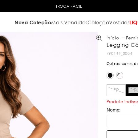
TROCA FÁCIL
Nova Coleção
Mais Vendidos
Coleção
Vestidos
LIQ
Femi
Legging Có
790144_0004
PP
P