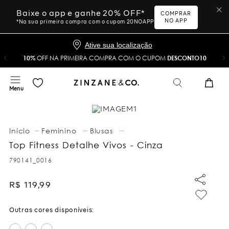
Baixe o app e ganhe 20% OFF*
COMPRAR
NO APP
*Na sua primeira compra com o cupom 20NOAPP
Ative sua localização
10%
OFF NA PRIMEIRA COMPRA COM O CUPOM
DESCONTO10
Feminino
Blusas
Top Fitness Detalhe Vivos - Cinza
790141_0016
R$
119
,
99