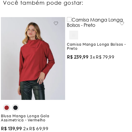
Você também pode gostar:
Camisa Manga Longa Bolsos -
Preto
R$
239
,
99
3
R$
79
,
99
Blusa Manga Longa Gola
Assimetrica - Vermelho
R$
139
,
99
2
R$
69
,
99