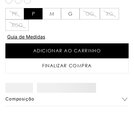
PP
P
M
G
GG
XG
XGG
Guia de Medidas
ADICIONAR AO CARRINHO
FINALIZAR COMPRA
Composição