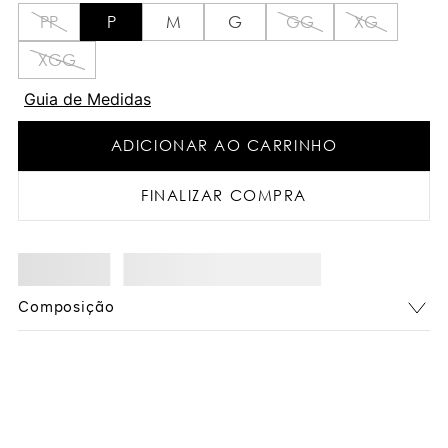
PP
P
M
G
GG
XG
XGG
Guia de Medidas
ADICIONAR AO CARRINHO
FINALIZAR COMPRA
Composição
Você também pode gostar: