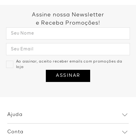
Blusa Ombro a Ombro Elástico -
Marrom
R$
99
,
99
1
R$
99
,
99
Blusa Manga Longa Gola Alta -
Azul Marinho
R$
119
,
99
1
R$
119
,
99