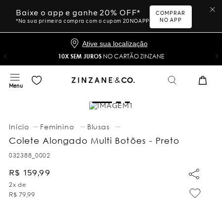
Baixe o app e ganhe 20% OFF*
COMPRAR
NO APP
*Na sua primeira compra com o cupom 20NOAPP
Ative sua localização
10X SEM JUROS
NO CARTÃO ZINZANE
Feminino
Blusas
Colete Alongado Multi Botões - Preto
032388_0002
R$
159
,
99
2
x de
R$
79
,
99