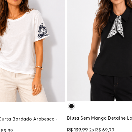
PP
P
M
M
G
GG
XG
XGG
G
ADICIONAR À SA
CIONAR À SACOLA
Blusa Sem Manga Detalhe La
Curta Bordado Arabesco -
R$
139
,
99
2
R$
69
,
99
89
,
99