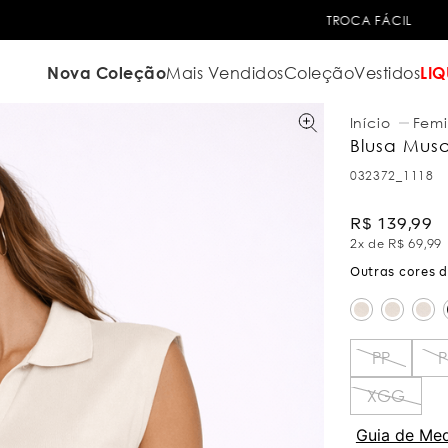
TROCA FÁCIL
Nova Coleção
Mais Vendidos
Coleção
Vestidos
LIQ
Femi
Blusa Mus
032372_1118
R$
139
,
99
2
x de
R$
69
,
99
PP
P
XGG
Guia de Me