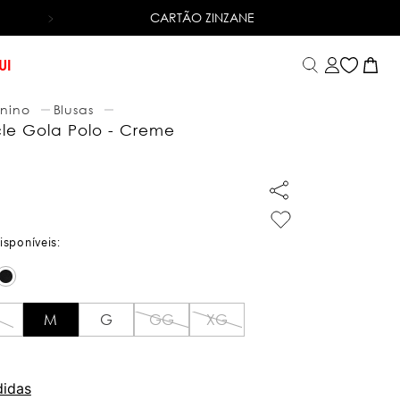
CARTÃO ZINZANE
6X SEM JUROS
NO CARTÃO DE CRÉDITO
UI
nino
Blusas
cle Gola Polo - Creme
M
G
GG
XG
didas