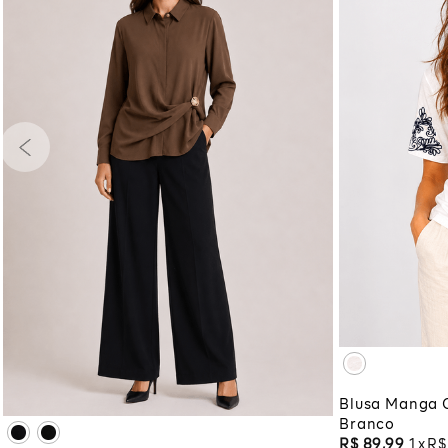
PP
P
XG
XG
PP
P
M
G
GG
ADI
XG
XGG
ADICIONAR À SACOLA
Blusa Manga 
Branco
R$
89
,
99
1
R$