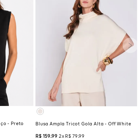
G
GG
PP
P
M
G
GG
XG
XGG
COLA
ADICIONAR À SACOLA
ço - Preto
Blusa Ampla Tricot Gola Alta - Off White
R$
159
,
99
2
R$
79
,
99