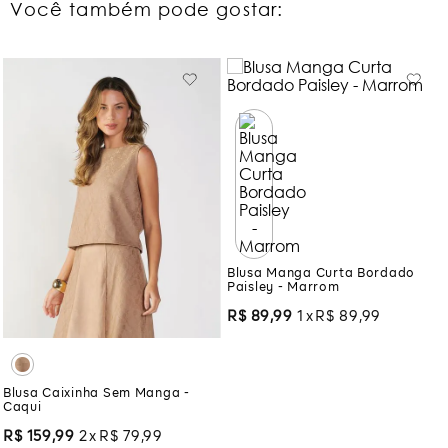
Você também pode gostar:
Blusa Manga Curta Bordado
Paisley - Marrom
R$
89
,
99
1
R$
89
,
99
Blusa Caixinha Sem Manga -
Caqui
R$
159
,
99
2
R$
79
,
99