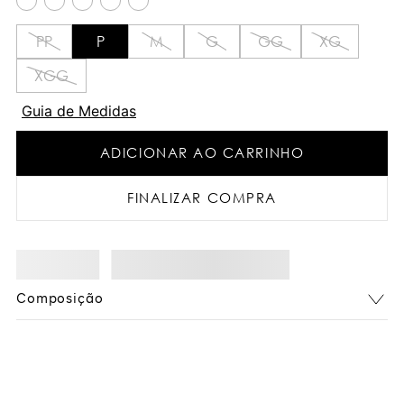
PP
P
M
G
GG
XG
XGG
Guia de Medidas
ADICIONAR AO CARRINHO
FINALIZAR COMPRA
Composição