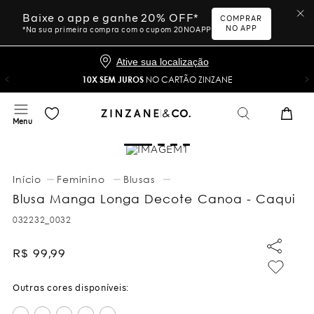
Baixe o app e ganhe 20% OFF*
COMPRAR
NO APP
*Na sua primeira compra com o cupom 20NOAPP
Ative sua localização
10X SEM JUROS
NO CARTÃO ZINZANE
Feminino
Blusas
Blusa Manga Longa Decote Canoa - Caqui
032232_0032
R$
99
,
99