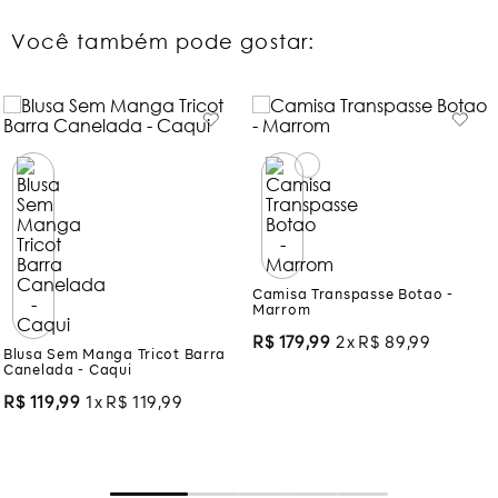
Você também pode gostar:
Blusa Sem Manga Tricot Barra
Camisa Transpasse Botao -
Canelada - Caqui
Marrom
R$
119
,
99
1
R$
119
,
99
R$
179
,
99
2
R$
89
,
99