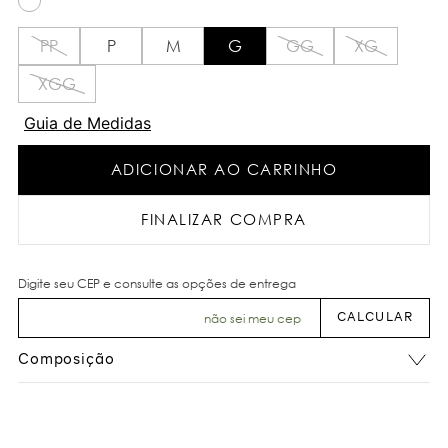
PP
P
M
G
GG
XG
XGG
Guia de Medidas
ADICIONAR AO CARRINHO
FINALIZAR COMPRA
não sei meu cep
Composição