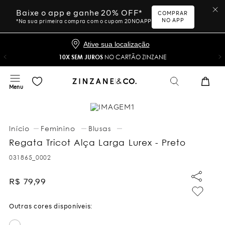
Baixe o app e ganhe 20% OFF*
COMPRAR
NO APP
*Na sua primeira compra com o cupom 20NOAPP
Ative sua localização
10X SEM JUROS
NO CARTÃO ZINZANE
Feminino
Blusas
Regata Tricot Alça Larga Lurex - Preto
031865_0002
R$
79
,
99