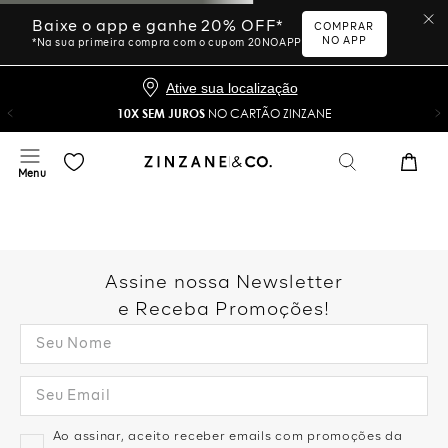
Baixe o app e ganhe 20% OFF*
COMPRAR
NO APP
*Na sua primeira compra com o cupom 20NOAPP
Ative sua localização
10X SEM JUROS
NO CARTÃO ZINZANE
Assine nossa Newsletter
e Receba Promoções!
Ao assinar, aceito receber emails com promoções da