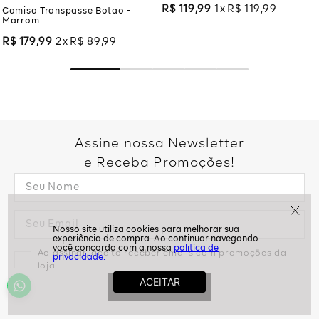
R$
119
,
99
1
R$
119
,
99
Camisa Transpasse Botao -
Marrom
R$
179
,
99
2
R$
89
,
99
Assine nossa Newsletter
e Receba Promoções!
politíca de
Ao assinar, aceito receber emails com promoções da
privacidade.
loja
ASSINAR