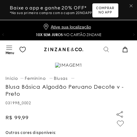
Baixe o app e ganhe 20% OFF*
COMPRAR
NO APP
*Na sua primeira compra com o cupom 20NOAPP
Ative sua localização
10X SEM JUROS
NO CARTÃO ZINZANE
Feminino
Blusas
Blusa Básica Algodão Peruano Decote v -
Preto
031998_0002
R$
99
,
99