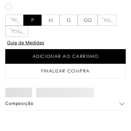
PP
P
M
G
GG
XG
XGG
Guia de Medidas
ADICIONAR AO CARRINHO
FINALIZAR COMPRA
Composição