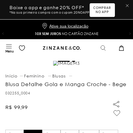
Baixe o app e ganhe 20% OFF*
COMPRAR
NO APP
*Na sua primeira compra com o cupom 20NOAPP
Ative sua localização
10X SEM JUROS
NO CARTÃO ZINZANE
Feminino
Blusas
Blusa Detalhe Gola e Manga Croche - Bege
032255_0004
R$
99
,
99