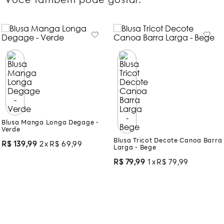
Blusa Manga Longa Degage -
Blusa Tricot Decote Canoa Barra
Verde
Larga - Bege
R$
139
,
99
2
R$
69
,
99
R$
79
,
99
1
R$
79
,
99