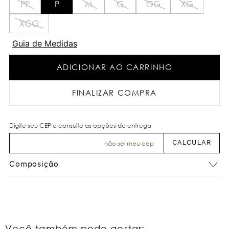
PP
P
M
G
GG
XG
XGG
Guia de Medidas
ADICIONAR AO CARRINHO
FINALIZAR COMPRA
não sei meu cep
Composição
Você também pode gostar: