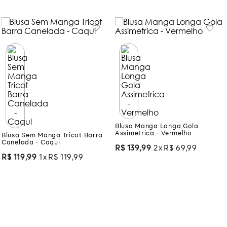
Você também pode gostar:
Blusa Manga Longa Gola
Assimetrica - Vermelho
Blusa Sem Manga Tricot Barra
Canelada - Caqui
R$
139
,
99
2
R$
69
,
99
R$
119
,
99
1
R$
119
,
99