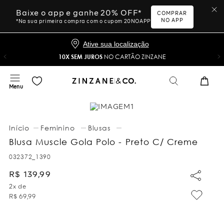
Baixe o app e ganhe 20% OFF*
COMPRAR
NO APP
*Na sua primeira compra com o cupom 20NOAPP
Ative sua localização
10X SEM JUROS
NO CARTÃO ZINZANE
Feminino
Blusas
Blusa Muscle Gola Polo - Preto C/ Creme
032372_1390
R$
139
,
99
2
x de
R$
69
,
99