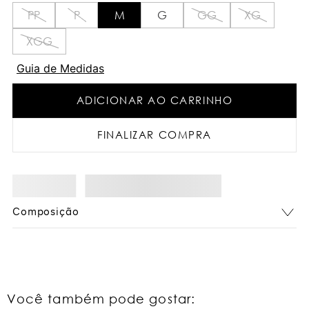
PP
P
M
G
GG
XG
XGG
Guia de Medidas
ADICIONAR AO CARRINHO
FINALIZAR COMPRA
Composição