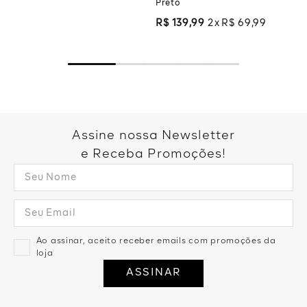
Preto
R$
139
,
99
2
R$
69
,
99
Assine nossa Newsletter
e Receba Promoções!
Ao assinar, aceito receber emails com promoções da
loja
ASSINAR