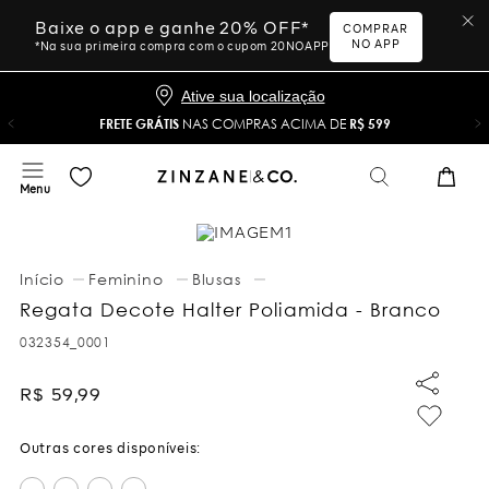
Baixe o app e ganhe 20% OFF*
COMPRAR
NO APP
*Na sua primeira compra com o cupom 20NOAPP
Ative sua localização
FRETE GRÁTIS
NAS COMPRAS ACIMA DE
R$ 599
Feminino
Blusas
Regata Decote Halter Poliamida - Branco
032354_0001
R$
59
,
99