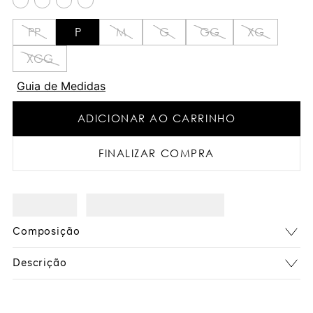
PP
P
M
G
GG
XG
XGG
Guia de Medidas
ADICIONAR AO CARRINHO
FINALIZAR COMPRA
Composição
Descrição