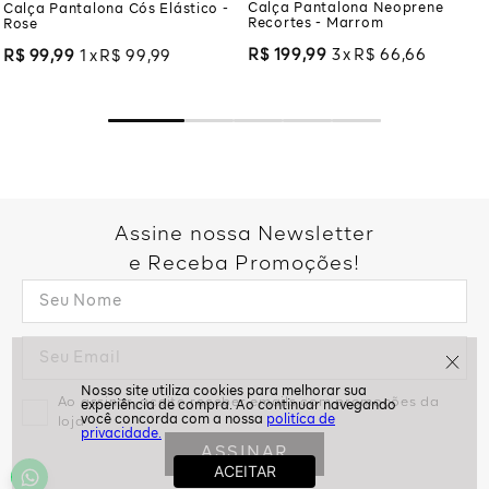
Calça Pantalona Neoprene
Calça Pantalona Cós Elástico -
Recortes - Marrom
Rose
R$
199
,
99
3
R$
66
,
66
R$
99
,
99
1
R$
99
,
99
Assine nossa Newsletter
e Receba Promoções!
Ao assinar, aceito receber emails com promoções da
politíca de
loja
privacidade.
ASSINAR