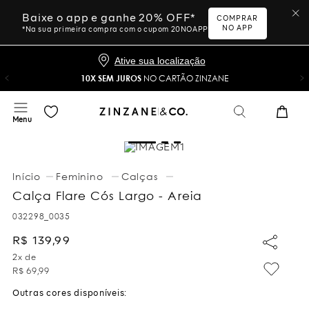
Baixe o app e ganhe 20% OFF*
COMPRAR
NO APP
*Na sua primeira compra com o cupom 20NOAPP
Ative sua localização
10X SEM JUROS
NO CARTÃO ZINZANE
Feminino
Calças
Calça Flare Cós Largo - Areia
032298_0035
R$
139
,
99
2
x de
R$
69
,
99