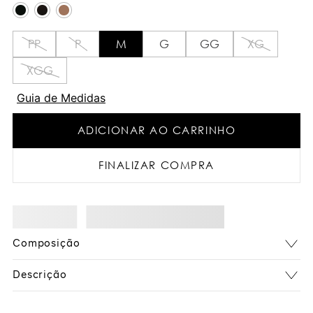
PP
P
M
G
GG
XG
XGG
Guia de Medidas
ADICIONAR AO CARRINHO
FINALIZAR COMPRA
Composição
Descrição