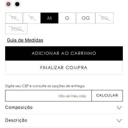
PP
P
M
G
GG
XG
XGG
Guia de Medidas
ADICIONAR AO CARRINHO
FINALIZAR COMPRA
não sei meu cep
Composição
Descrição