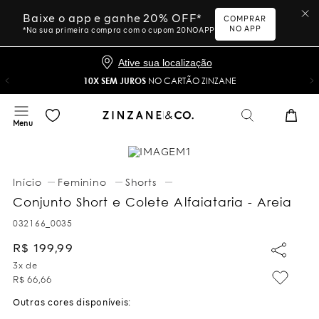
Baixe o app e ganhe 20% OFF*
COMPRAR
NO APP
*Na sua primeira compra com o cupom 20NOAPP
Ative sua localização
10X SEM JUROS
NO CARTÃO ZINZANE
Feminino
Shorts
Conjunto Short e Colete Alfaiataria - Areia
032166_0035
R$
199
,
99
3
x de
R$
66
,
66