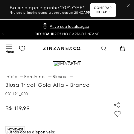
Baixe o app e ganhe 20% OFF*
COMPRAR
NO APP
*Na sua primeira compra com o cupom 20NOAPP
Ative sua localização
10X SEM JUROS
NO CARTÃO ZINZANE
Feminino
Blusas
Blusa Tricot Gola Alta - Branco
031191_0001
R$
119
,
99
NOVIDADE