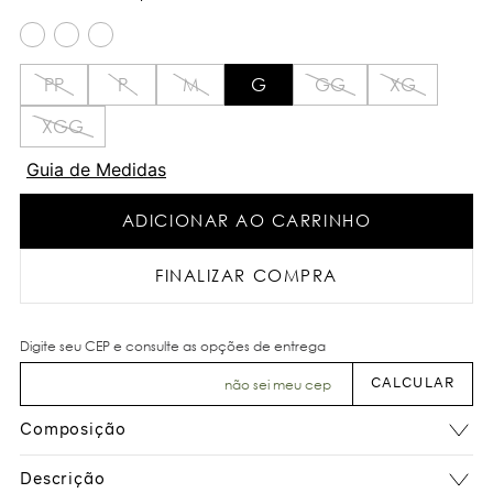
PP
P
M
G
GG
XG
XGG
Guia de Medidas
ADICIONAR AO CARRINHO
FINALIZAR COMPRA
não sei meu cep
Composição
Descrição