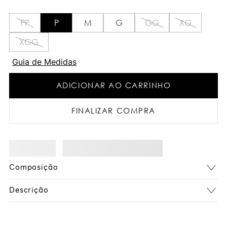
PP
P
M
G
GG
XG
XGG
Guia de Medidas
ADICIONAR AO CARRINHO
FINALIZAR COMPRA
Composição
Descrição