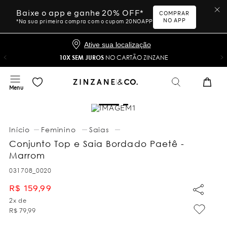
Baixe o app e ganhe 20% OFF*
COMPRAR
NO APP
*Na sua primeira compra com o cupom 20NOAPP
Ative sua localização
10X SEM JUROS
NO CARTÃO ZINZANE
Feminino
Saias
Conjunto Top e Saia Bordado Paetê -
Marrom
031708_0020
R$
159
,
99
2
x de
R$
79
,
99