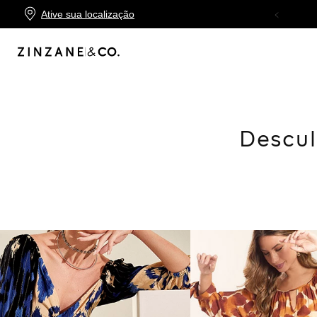
Ative sua localização
10X SEM JUROS
NO CARTÃO ZINZANE
Descul