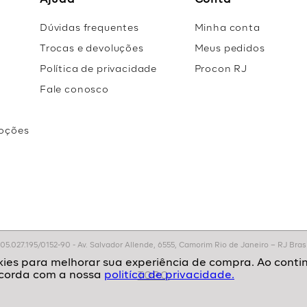
Ajuda
Conta
Dúvidas frequentes
Minha conta
Trocas e devoluções
Meus pedidos
Política de privacidade
Procon RJ
Fale conosco
oções
r
.027.195/0152-90 - Av. Salvador Allende, 6555, Camorim Rio de Janeiro – RJ Brasil
politíca de privacidade.
TOPO