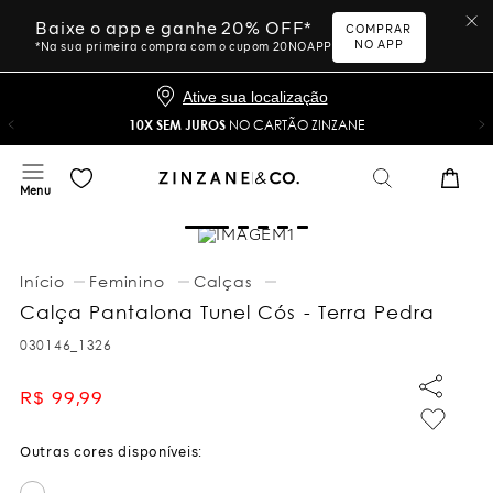
Baixe o app e ganhe 20% OFF*
COMPRAR
NO APP
*Na sua primeira compra com o cupom 20NOAPP
Ative sua localização
10X SEM JUROS
NO CARTÃO ZINZANE
Feminino
Calças
Calça Pantalona Tunel Cós - Terra Pedra
030146_1326
R$
99
,
99