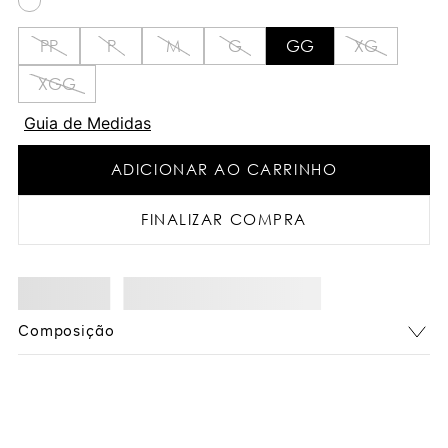
PP
P
M
G
GG
XG
XGG
Guia de Medidas
ADICIONAR AO CARRINHO
FINALIZAR COMPRA
Composição