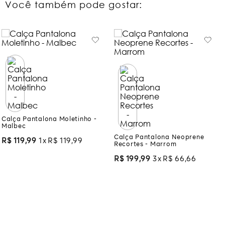
Você também pode gostar:
Calça Pantalona Moletinho -
Malbec
Calça Pantalona Neoprene
Recortes - Marrom
R$
119
,
99
1
R$
119
,
99
R$
199
,
99
3
R$
66
,
66