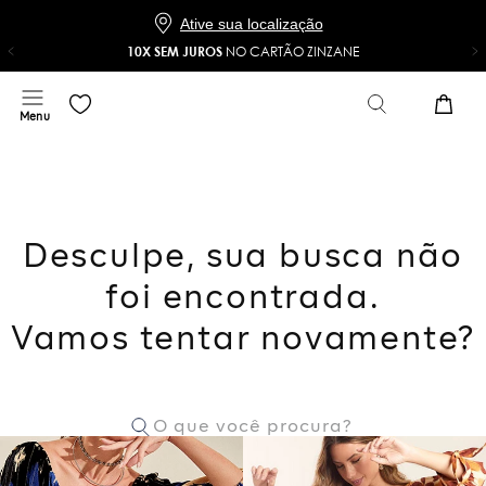
Baixe o app e ganhe 20% OFF*
COMPRAR
NO APP
*Na sua primeira compra com o cupom 20NOAPP
Ative sua localização
10X SEM JUROS
NO CARTÃO ZINZANE
Desculpe, sua busca não
foi encontrada.
Vamos tentar novamente?