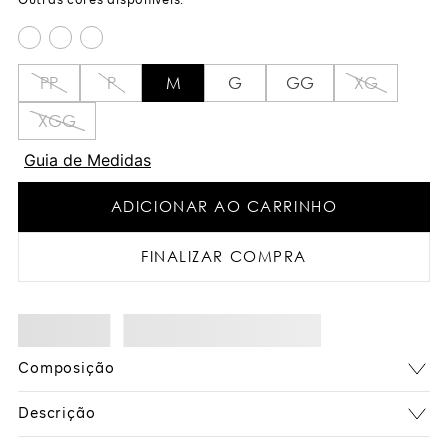
PP
P
M
G
GG
XG
XGG
Guia de Medidas
ADICIONAR AO CARRINHO
FINALIZAR COMPRA
Composição
Descrição