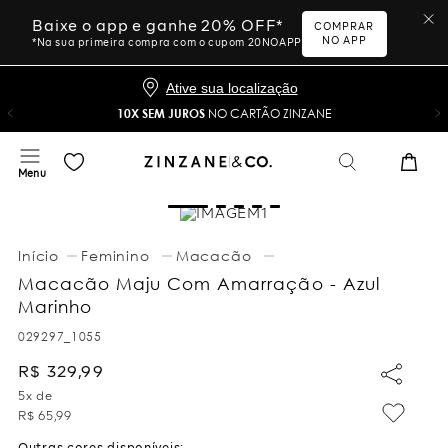
Baixe o app e ganhe 20% OFF*
COMPRAR
NO APP
*Na sua primeira compra com o cupom 20NOAPP
Ative sua localização
10X SEM JUROS
NO CARTÃO ZINZANE
Feminino
Macacão
Macacão Maju Com Amarração - Azul
Marinho
029297_1055
R$
329
,
99
5
x de
R$
65
,
99