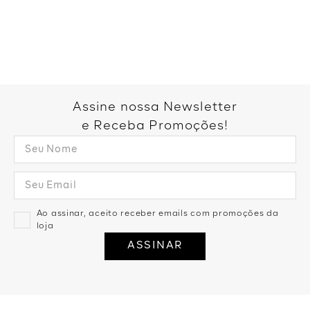
Você também pode gostar:
Macacão Decote v Detalhe
Macaquinho Estampado Naila -
Botões - Preto
Areia
R$
299
,
99
R$
239
,
99
3
R$
79
,
99
R$
99
,
99
1
R$
99
,
99