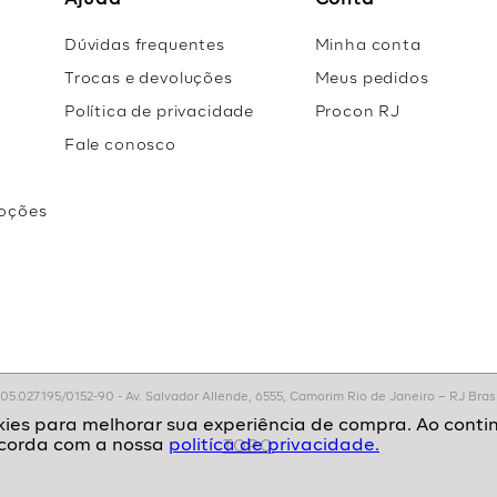
Ajuda
Conta
Dúvidas frequentes
Minha conta
Trocas e devoluções
Meus pedidos
Política de privacidade
Procon RJ
Fale conosco
oções
r
.027.195/0152-90 - Av. Salvador Allende, 6555, Camorim Rio de Janeiro – RJ Brasil
politíca de privacidade.
TOPO