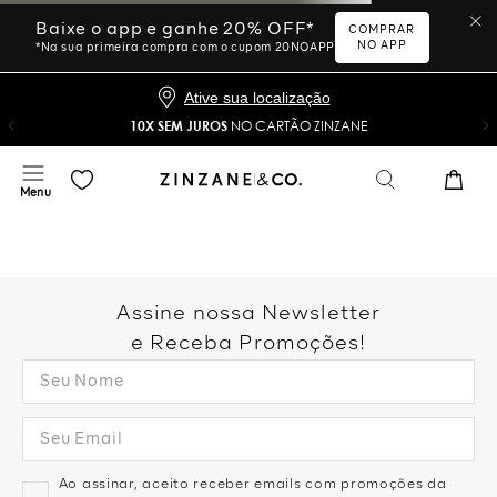
Ative sua localização
10X SEM JUROS
NO CARTÃO ZINZANE
Desculpe, sua busca não
foi encontrada.
Vamos tentar novamente?