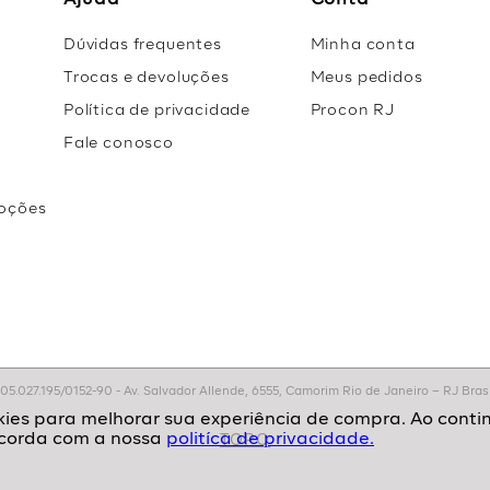
Ajuda
Conta
Dúvidas frequentes
Minha conta
Trocas e devoluções
Meus pedidos
Política de privacidade
Procon RJ
Fale conosco
oções
r
.027.195/0152-90 - Av. Salvador Allende, 6555, Camorim Rio de Janeiro – RJ Brasil
politíca de privacidade.
TOPO