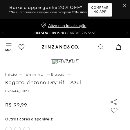
Baixe o app e ganhe 20% OFF*
COMPRAR
NO APP
*Na sua primeira compra com o cupom 20NOAPP
Ative sua localização
10X SEM JUROS
NO CARTÃO ZINZANE
Feminino
Blusas
Regata Zinzane Dry Fit - Azul
028644_0021
R$
99
,
99