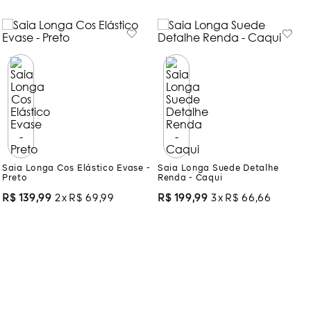
Saia Longa Cos Elástico Evase -
Saia Longa Suede Detalhe
Preto
Renda - Caqui
R$
139
,
99
2
R$
69
,
99
R$
199
,
99
3
R$
66
,
66