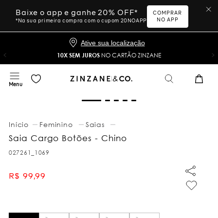
Baixe o app e ganhe 20% OFF*
COMPRAR
NO APP
*Na sua primeira compra com o cupom 20NOAPP
Ative sua localização
10X SEM JUROS
NO CARTÃO ZINZANE
Feminino
Saias
Saia Cargo Botões - Chino
027261_1069
R$
99
,
99