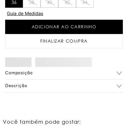
36
38
40
42
44
Guia de Medidas
ADICIONAR AO CARRINHO
FINALIZAR COMPRA
Composição
Descrição
Você também pode gostar: