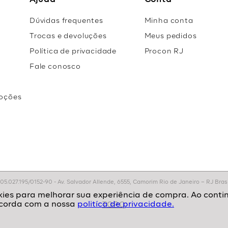
Ajuda
Conta
Dúvidas frequentes
Minha conta
Trocas e devoluções
Meus pedidos
Política de privacidade
Procon RJ
Fale conosco
oções
r
.027.195/0152-90 - Av. Salvador Allende, 6555, Camorim Rio de Janeiro – RJ Brasil
politíca de privacidade.
TOPO