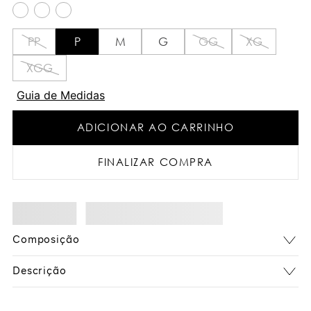
PP
P
M
G
GG
XG
XGG
Guia de Medidas
ADICIONAR AO CARRINHO
FINALIZAR COMPRA
Composição
Descrição