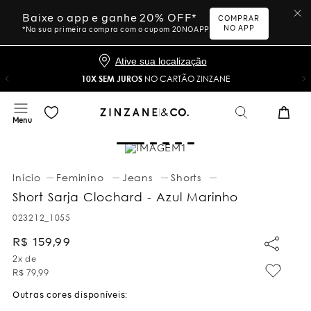
Baixe o app e ganhe 20% OFF*
COMPRAR
NO APP
*Na sua primeira compra com o cupom 20NOAPP
Ative sua localização
10X SEM JUROS
NO CARTÃO ZINZANE
Feminino
Shorts
Short Sarja Clochard - Azul Marinho
023212_1055
R$
159
,
99
2
x de
R$
79
,
99