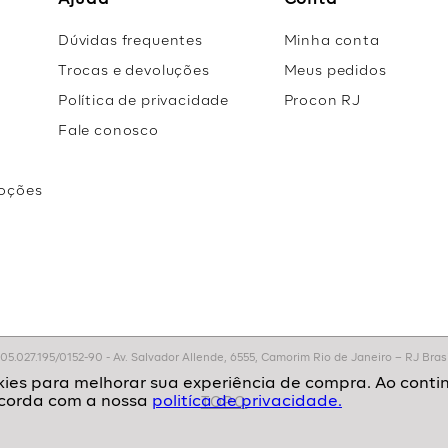
Ajuda
Conta
Dúvidas frequentes
Minha conta
Trocas e devoluções
Meus pedidos
Política de privacidade
Procon RJ
Fale conosco
oções
r
.027.195/0152-90 - Av. Salvador Allende, 6555, Camorim Rio de Janeiro – RJ Brasil
politíca de privacidade.
TOPO