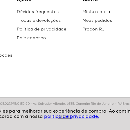
Ajuda
Conta
Dúvidas frequentes
Minha conta
Trocas e devoluções
Meus pedidos
Política de privacidade
Procon RJ
Fale conosco
oções
r
.027.195/0152-90 - Av. Salvador Allende, 6555, Camorim Rio de Janeiro – RJ Brasil
politíca de privacidade.
TOPO