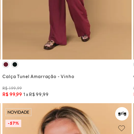
P
ADICIONAR À SACOLA
Calça Tunel Amarração - Vinho
R$
199
,
99
R$
99
,
99
1
R$
99
,
99
NOVIDADE
-
57%