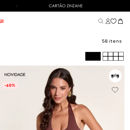
CARTÃO ZINZANE
6X SEM JUROS
NO CARTÃO DE CRÉDITO
UI
58
NOVIDADE
-
60%