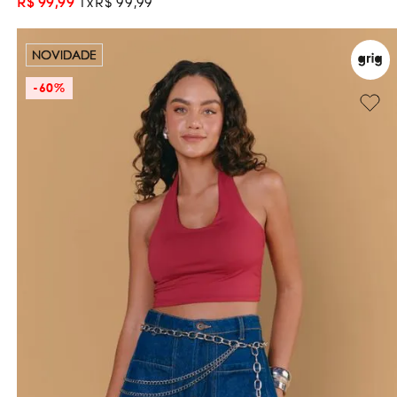
R$
99
,
99
1
R$
99
,
99
NOVIDADE
-
60%