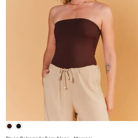
G
GG
ADICIONAR À SACOLA