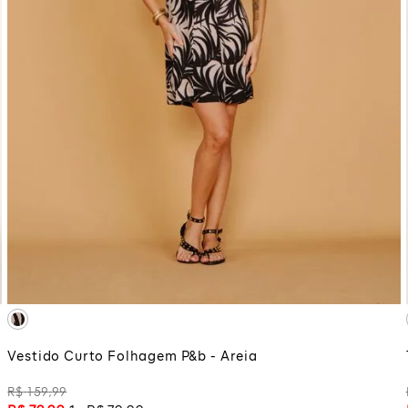
PP
P
M
ADICIONAR À SACOLA
Vestido Curto Folhagem P&b - Areia
R$
159
,
99