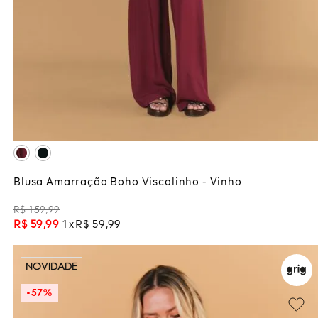
M
ADICIONAR À SACOLA
Blusa Amarração Boho Viscolinho - Vinho
R$
159
,
99
R$
59
,
99
1
R$
59
,
99
NOVIDADE
-
57%