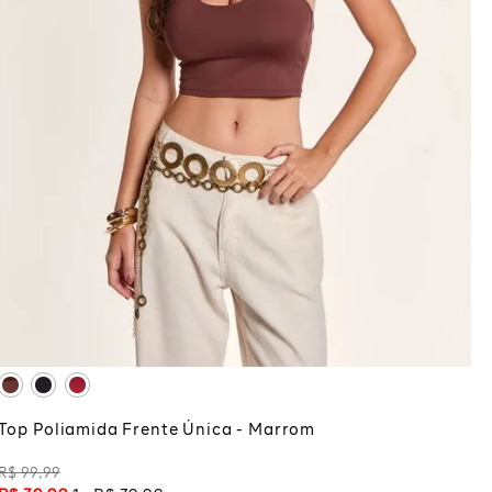
P
G
ADICIONAR À SACOLA
Top Poliamida Frente Única - Marrom
R$
99
,
99