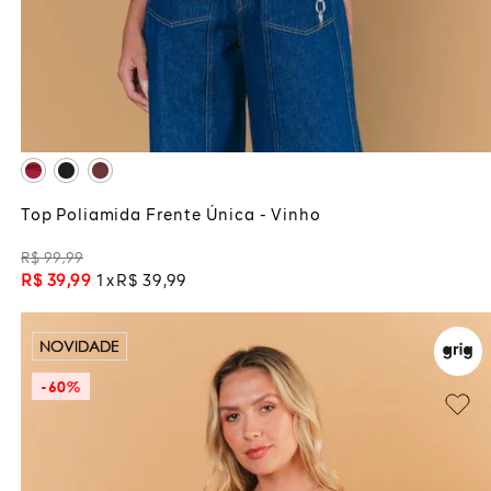
M
G
ADICIONAR À SACOLA
Top Poliamida Frente Única - Vinho
R$
99
,
99
R$
39
,
99
1
R$
39
,
99
NOVIDADE
-
60%