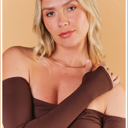
PP
M
ADICIONAR À SACOLA