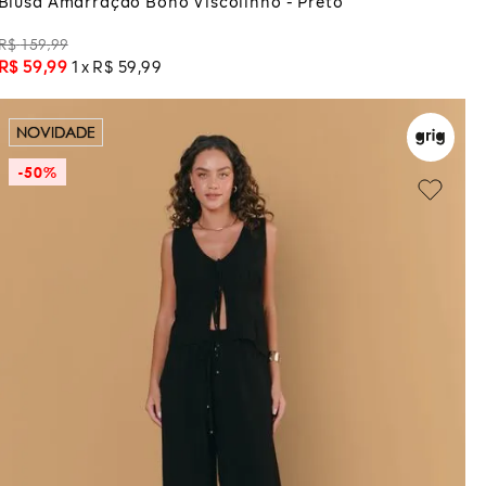
Blusa Amarração Boho Viscolinho - Preto
R$
159
,
99
R$
59
,
99
1
R$
59
,
99
NOVIDADE
-
50%