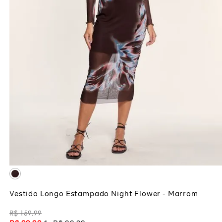
PP
P
G
ADICIONAR À SACOLA
Vestido Longo Estampado Night Flower - Marrom
R$
159
,
99