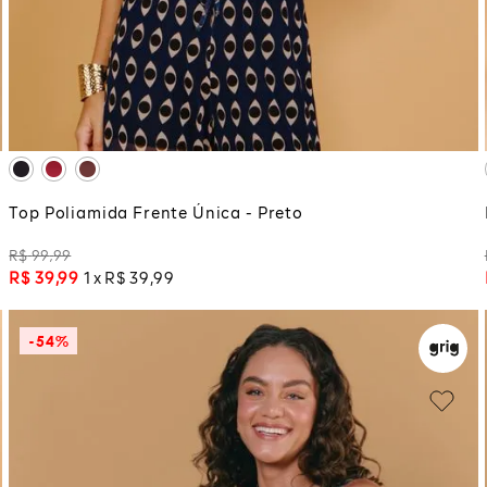
M
ADICIONAR À SACOLA
Top Poliamida Frente Única - Preto
R$
99
,
99
R$
39
,
99
1
R$
39
,
99
-
54%