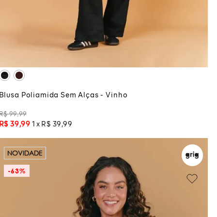
G
GG
ADICIONAR À SACOLA
Blusa Poliamida Sem Alças - Vinho
R$
99
,
99
R$
39
,
99
1
R$
39
,
99
NOVIDADE
-
63%