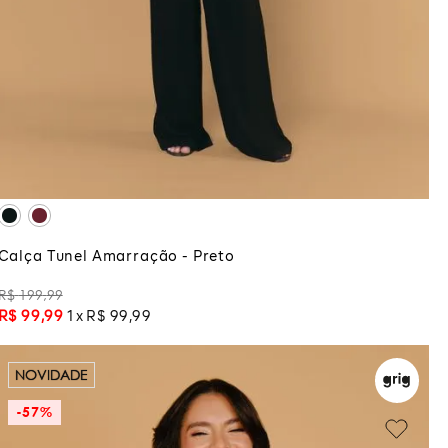
PP
GG
ADICIONAR À SACOLA
Calça Tunel Amarração - Preto
R$
199
,
99
R$
99
,
99
1
R$
99
,
99
NOVIDADE
-
57%