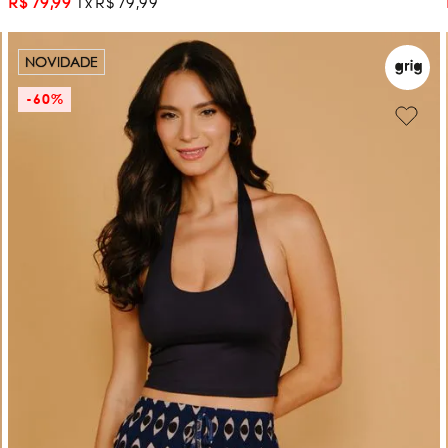
R$
79
,
99
1
R$
79
,
99
NOVIDADE
-
60%