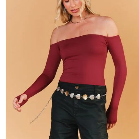
PP
P
M
G
ADICIONAR À SACOLA