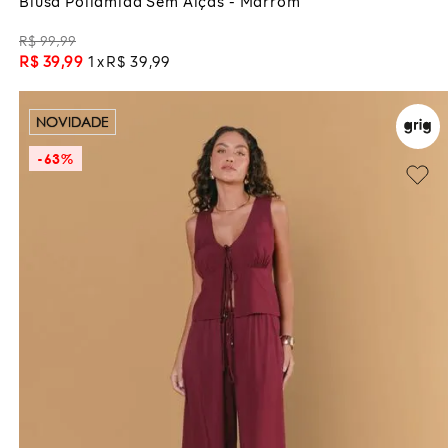
Blusa Poliamida Sem Alças - Marrom
R$
99
,
99
R$
39
,
99
1
R$
39
,
99
NOVIDADE
-
63%