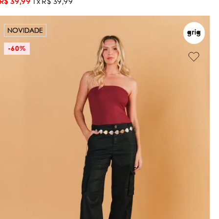
R$
39
,
99
1
R$
39
,
99
NOVIDADE
-
60%