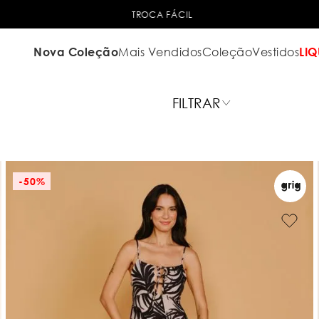
TROCA FÁCIL
Nova Coleção
Mais Vendidos
Coleção
Vestidos
LIQ
FILTRAR
-
50%