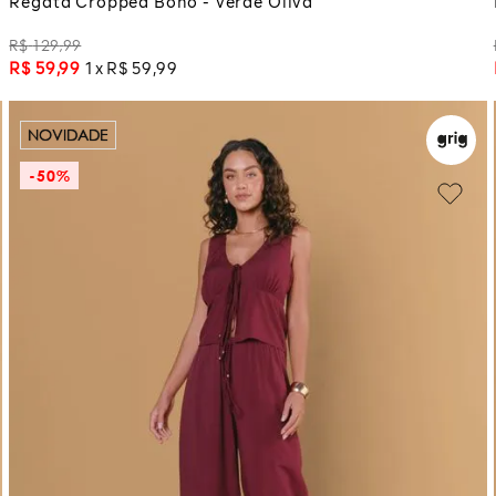
Regata Cropped Boho - Verde Oliva
R$
129
,
99
R$
59
,
99
1
R$
59
,
99
NOVIDADE
-
50%