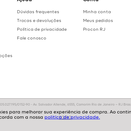
Ajuda
Conta
Dúvidas frequentes
Minha conta
Trocas e devoluções
Meus pedidos
Política de privacidade
Procon RJ
Fale conosco
oções
r
.027.195/0152-90 - Av. Salvador Allende, 6555, Camorim Rio de Janeiro – RJ Brasil
politíca de privacidade.
TOPO