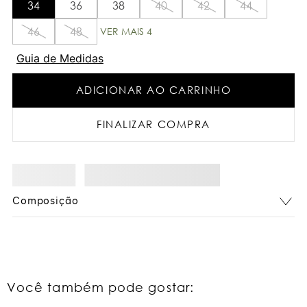
34
36
38
40
42
44
46
48
VER MAIS 4
Guia de Medidas
ADICIONAR AO CARRINHO
FINALIZAR COMPRA
Composição
Você também pode gostar: