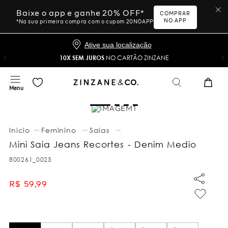
Baixe o app e ganhe 20% OFF*
COMPRAR
NO APP
*Na sua primeira compra com o cupom 20NOAPP
Ative sua localização
10X SEM JUROS
NO CARTÃO ZINZANE
Feminino
Saias
Mini Saia Jeans Recortes - Denim Medio
800261_0025
R$
59
,
99