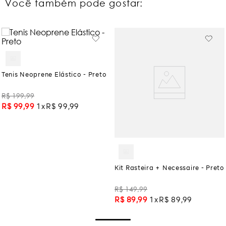
Você também pode gostar:
Tenis Neoprene Elástico - Preto
R$
199
,
99
R$
99
,
99
1
R$
99
,
99
Kit Rasteira + Necessaire - Preto
R$
149
,
99
R$
89
,
99
1
R$
89
,
99