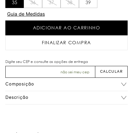
35
36
37
38
39
Guia de Medidas
ADICIONAR AO CARRINHO
FINALIZAR COMPRA
não sei meu cep
Composição
Descrição