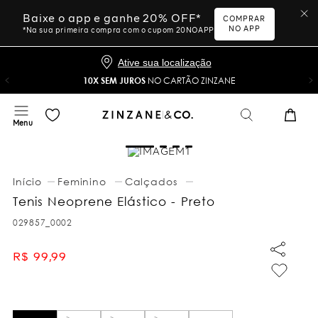
Baixe o app e ganhe 20% OFF*
COMPRAR
NO APP
*Na sua primeira compra com o cupom 20NOAPP
Ative sua localização
10X SEM JUROS
NO CARTÃO ZINZANE
Feminino
Calçados
Tenis Neoprene Elástico - Preto
029857_0002
R$
99
,
99