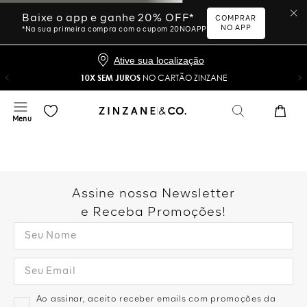
Baixe o app e ganhe 20% OFF*
COMPRAR
NO APP
*Na sua primeira compra com o cupom 20NOAPP
Ative sua localização
10X SEM JUROS
NO CARTÃO ZINZANE
Assine nossa Newsletter
e Receba Promoções!
Ao assinar, aceito receber emails com promoções da