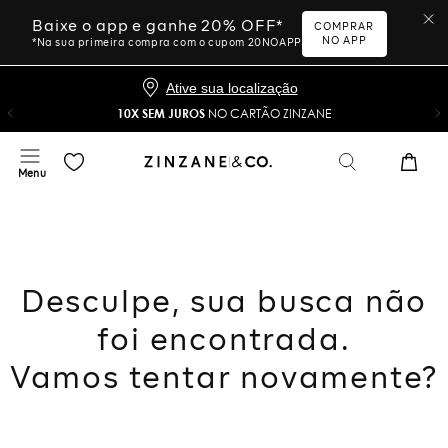
Baixe o app e ganhe 20% OFF*
COMPRAR
NO APP
*Na sua primeira compra com o cupom 20NOAPP
Ative sua localização
10X SEM JUROS
NO CARTÃO ZINZANE
Desculpe, sua busca não
foi encontrada.
Vamos tentar novamente?