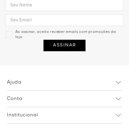
Ao assinar, aceito receber emails com promoções da
loja
ASSINAR
Ajuda
Dúvidas frequentes
Conta
Trocas e devoluções
Minha conta
Política de privacidade
Institucional
Meus pedidos
Fale conosco
Home
Procon RJ