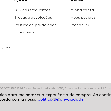
Ajuda
Conta
Dúvidas frequentes
Minha conta
Trocas e devoluções
Meus pedidos
Política de privacidade
Procon RJ
Fale conosco
oções
r
.027.195/0152-90 - Av. Salvador Allende, 6555, Camorim Rio de Janeiro – RJ Brasil
politíca de privacidade.
TOPO