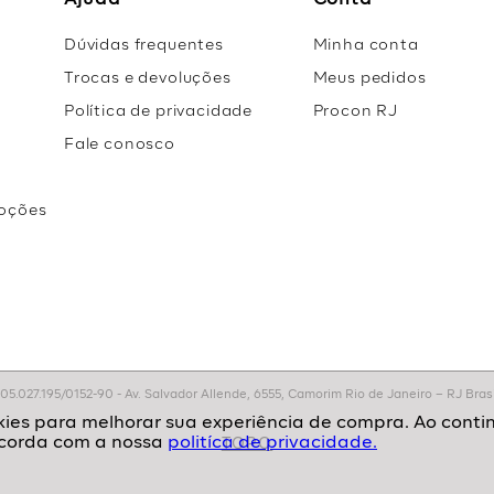
Ajuda
Conta
Dúvidas frequentes
Minha conta
Trocas e devoluções
Meus pedidos
Política de privacidade
Procon RJ
Fale conosco
oções
r
.027.195/0152-90 - Av. Salvador Allende, 6555, Camorim Rio de Janeiro – RJ Brasil
politíca de privacidade.
TOPO