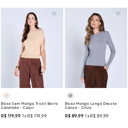
Blusa Sem Manga Tricot Barra
Blusa Manga Longa Decote
Canelada - Caqui
Canoa - Cinza
R$
119
,
99
1
R$
119
,
99
R$
89
,
99
1
R$
89
,
99