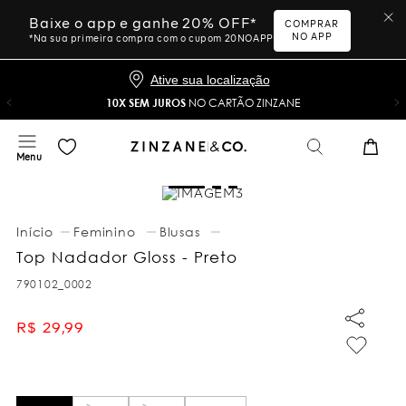
Baixe o app e ganhe 20% OFF*
COMPRAR
NO APP
*Na sua primeira compra com o cupom 20NOAPP
Ative sua localização
10X SEM JUROS
NO CARTÃO ZINZANE
Feminino
Blusas
Top Nadador Gloss - Preto
790102_0002
R$
29
,
99